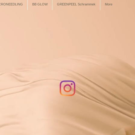
CRONEEDLING
BB GLOW
GREENPEEL Schrammek
More