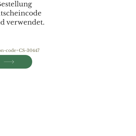
Bestellung
utscheincode
d verwendet.
pon-code=CS-30447
e