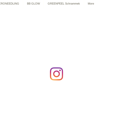
CRONEEDLING
BB GLOW
GREENPEEL Schrammek
More